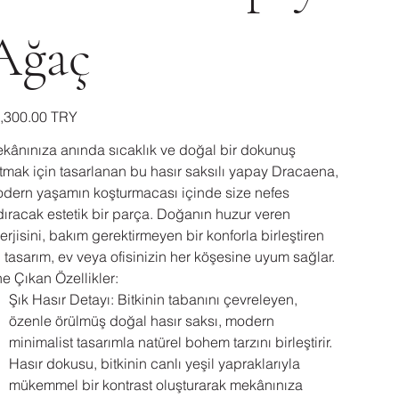
Ağaç
ال
‏15,300.00 TRY
kânınıza anında sıcaklık ve doğal bir dokunuş
tmak için tasarlanan bu hasır saksılı yapay Dracaena,
dern yaşamın koşturmacası içinde size nefes
dıracak estetik bir parça. Doğanın huzur veren
erjisini, bakım gerektirmeyen bir konforla birleştiren
 tasarım, ev veya ofisinizin her köşesine uyum sağlar.
e Çıkan Özellikler:
Şık Hasır Detayı: Bitkinin tabanını çevreleyen,
özenle örülmüş doğal hasır saksı, modern
minimalist tasarımla natürel bohem tarzını birleştirir.
Hasır dokusu, bitkinin canlı yeşil yapraklarıyla
mükemmel bir kontrast oluşturarak mekânınıza