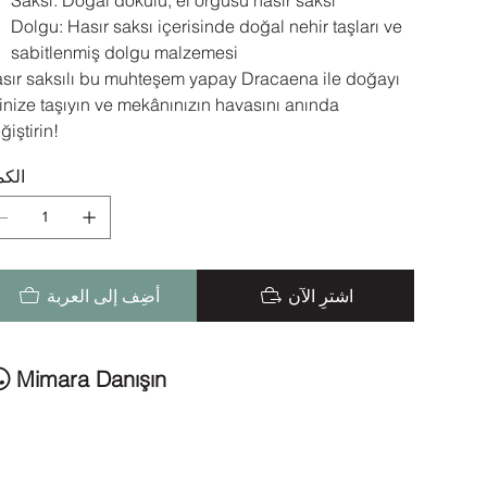
Dolgu: Hasır saksı içerisinde doğal nehir taşları ve
sabitlenmiş dolgu malzemesi
sır saksılı bu muhteşem yapay Dracaena ile doğayı
inize taşıyın ve mekânınızın havasını anında
ğiştirin!
الكم
اشترِ الآن
أضِف إلى العربة
Mimara Danışın