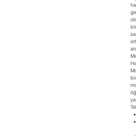
ha
ge
ob
bi
sa
or
ar
Me
Ha
Mo
bi
mo
öğ
yar
Te