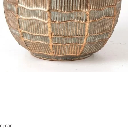
العرض السريع
anjman