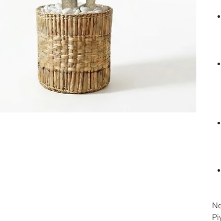
Ne
Pi