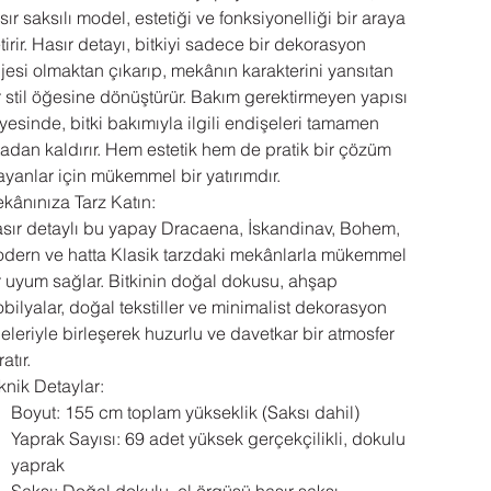
sır saksılı model, estetiği ve fonksiyonelliği bir araya
tirir. Hasır detayı, bitkiyi sadece bir dekorasyon
jesi olmaktan çıkarıp, mekânın karakterini yansıtan
r stil öğesine dönüştürür. Bakım gerektirmeyen yapısı
yesinde, bitki bakımıyla ilgili endişeleri tamamen
tadan kaldırır. Hem estetik hem de pratik bir çözüm
ayanlar için mükemmel bir yatırımdır.
kânınıza Tarz Katın:
sır detaylı bu yapay Dracaena, İskandinav, Bohem,
dern ve hatta Klasik tarzdaki mekânlarla mükemmel
r uyum sağlar. Bitkinin doğal dokusu, ahşap
bilyalar, doğal tekstiller ve minimalist dekorasyon
eleriyle birleşerek huzurlu ve davetkar bir atmosfer
atır.
knik Detaylar:
Boyut: 155 cm toplam yükseklik (Saksı dahil)
Yaprak Sayısı: 69 adet yüksek gerçekçilikli, dokulu
yaprak
Saksı: Doğal dokulu, el örgüsü hasır saksı