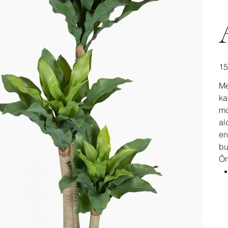
سعر
Me
ka
mo
al
en
bu
Ön