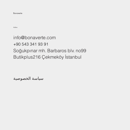
Bonaverte
Adres
info@bonaverte.com
+90 543 341 93 91
Soğukpınar mh. Barbaros blv. no99
Butikplus216 Çekmeköy İstanbul
سياسة الخصوصية