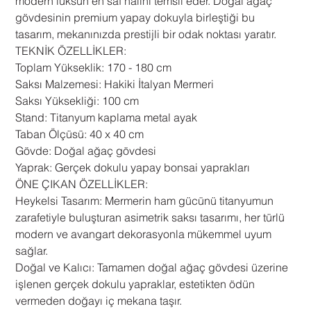
modern lüksün en saf halini temsil eder. Doğal ağaç
gövdesinin premium yapay dokuyla birleştiği bu
tasarım, mekanınızda prestijli bir odak noktası yaratır.
​TEKNİK ÖZELLİKLER:
​Toplam Yükseklik: 170 - 180 cm
​Saksı Malzemesi: Hakiki İtalyan Mermeri
​Saksı Yüksekliği: 100 cm
​Stand: Titanyum kaplama metal ayak
​Taban Ölçüsü: 40 x 40 cm
​Gövde: Doğal ağaç gövdesi
​Yaprak: Gerçek dokulu yapay bonsai yaprakları
​ÖNE ÇIKAN ÖZELLİKLER:
​Heykelsi Tasarım: Mermerin ham gücünü titanyumun
zarafetiyle buluşturan asimetrik saksı tasarımı, her türlü
modern ve avangart dekorasyonla mükemmel uyum
sağlar.
​Doğal ve Kalıcı: Tamamen doğal ağaç gövdesi üzerine
işlenen gerçek dokulu yapraklar, estetikten ödün
vermeden doğayı iç mekana taşır.