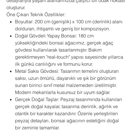
detaylarıyla yaşam alanlarınızda çarpıcı bir odak noktası
oluşturur.
Öne Çıkan Teknik Özellikler:
Boyutlar: 200 cm (genişlik) x 100 cm (derinlik) alanı
dolduran, ihtişamlı ve geniş bir kompozisyon.
Doğal Gövdeli Yapay Bonsai: 180 cm
yüksekliğindeki bonsai ağacımız, gerçek ağaç
gövdesi kullanılarak tasarlanmıştır. Bakım
gerektirmeyen "real-touch" yapısı sayesinde yıllarca
ilk günkü canlılığını ve formunu korur.
Metal Saksı Gövdesi: Tasarımın temelini oluşturan
saksı, uzun ömürlü, dayanıklı ve şık bir görünüm
sunan birinci sınıf metal malzemeden üretilmiştir.
Modern mekanlarla kusursuz bir uyum sağlar.
Gerçek Doğal Taşlar: Peyzaj tasarımında kullanılan
gerçek doğal kayalar, tasarıma derinlik, ağırlık ve
otantik bir karakter kazandırır. Özenle yerleştirilen
peyzaj detayları, bonsai ağacının estetiğini doğal
bir zeminle tamamlar.