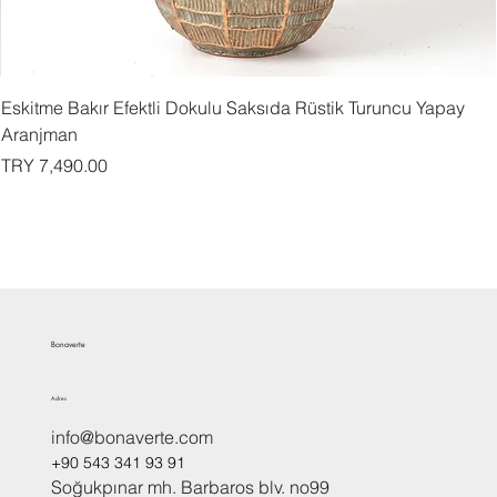
Eskitme Bakır Efektli Dokulu Saksıda Rüstik Turuncu Yapay
Aranjman
السعر
Bonaverte
Adres
info@bonaverte.com
+90 543 341 93 91
Soğukpınar mh. Barbaros blv. no99