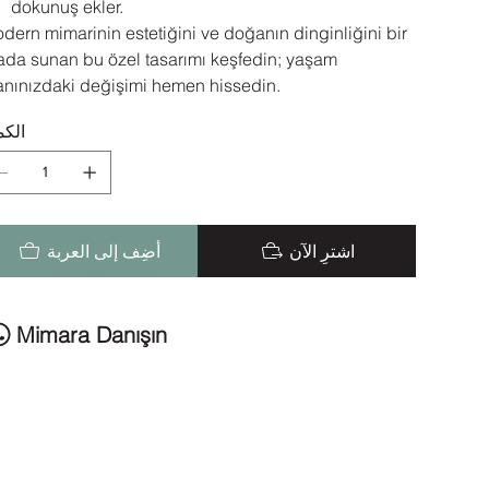
dokunuş ekler.
dern mimarinin estetiğini ve doğanın dinginliğini bir
ada sunan bu özel tasarımı keşfedin; yaşam
anınızdaki değişimi hemen hissedin.
الكم
اشترِ الآن
أضِف إلى العربة
Mimara Danışın