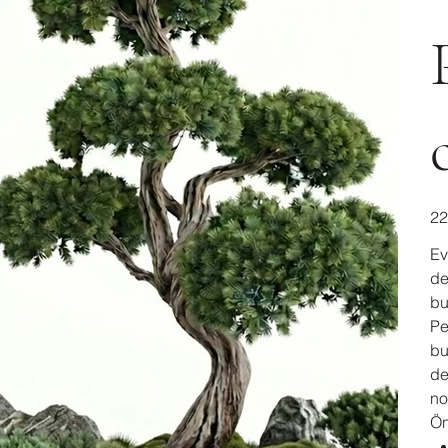
سعر
Ev
de
bu
Pe
bu
de
no
Ön