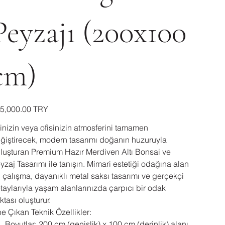
Peyzajı (200x100
cm)
ال
‏225,000.00 TRY
inizin veya ofisinizin atmosferini tamamen
ğiştirecek, modern tasarımı doğanın huzuruyla
luşturan Premium Hazır Merdiven Altı Bonsai ve
yzaj Tasarımı ile tanışın. Mimari estetiği odağına alan
 çalışma, dayanıklı metal saksı tasarımı ve gerçekçi
taylarıyla yaşam alanlarınızda çarpıcı bir odak
ktası oluşturur.
e Çıkan Teknik Özellikler:
Boyutlar: 200 cm (genişlik) x 100 cm (derinlik) alanı