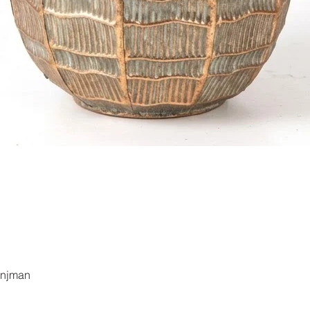
العرض السريع
anjman