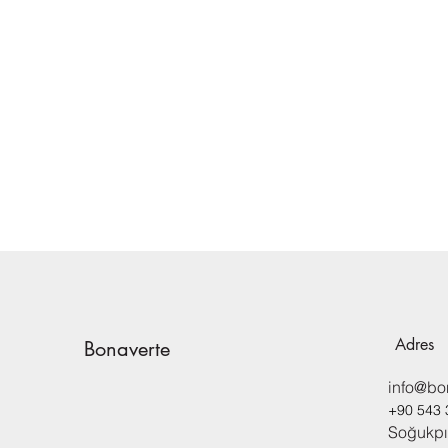
Adres
Bonaverte
info@bo
+90 543 
Soğukpı