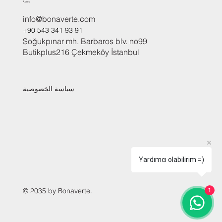
Adres
info@bonaverte.com
+90 543 341 93 91
Soğukpınar mh. Barbaros blv. no99
Butikplus216 Çekmeköy İstanbul
سياسة الخصوصية
Yardımcı olabilirim =)
© 2035 by Bonaverte.
1