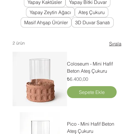
Yapay Kaktüsler
Yapay Bitki Duvar
Yapay Zeytin Ağacı
Ateş Çukuru
Masif Ahşap Ürünler
3D Duvar Sanatı
2 ürün
Sırala
Coloseum - Mini Hafif
Beton Ateş Çukuru
Fiyat
₺6.400,00
Sepete Ekle
Pico - Mini Hafif Beton
Ateş Çukuru