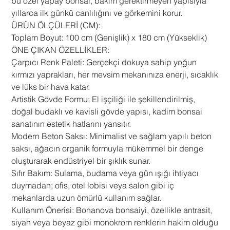
bu özel yapay bonsai, bakım gerektirmeyen yapısıyla
yıllarca ilk günkü canlılığını ve görkemini korur.
​ÜRÜN ÖLÇÜLERİ (CM):
​Toplam Boyut: 100 cm (Genişlik) x 180 cm (Yükseklik)
​ÖNE ÇIKAN ÖZELLİKLER:
​Çarpıcı Renk Paleti: Gerçekçi dokuya sahip yoğun
kırmızı yaprakları, her mevsim mekanınıza enerji, sıcaklık
ve lüks bir hava katar.
​Artistik Gövde Formu: El işçiliği ile şekillendirilmiş,
doğal budaklı ve kavisli gövde yapısı, kadim bonsai
sanatının estetik hatlarını yansıtır.
​Modern Beton Saksı: Minimalist ve sağlam yapılı beton
saksı, ağacın organik formuyla mükemmel bir denge
oluşturarak endüstriyel bir şıklık sunar.
​Sıfır Bakım: Sulama, budama veya gün ışığı ihtiyacı
duymadan; ofis, otel lobisi veya salon gibi iç
mekanlarda uzun ömürlü kullanım sağlar.
​Kullanım Önerisi: Bonanova bonsaiyi, özellikle antrasit,
siyah veya beyaz gibi monokrom renklerin hakim olduğu