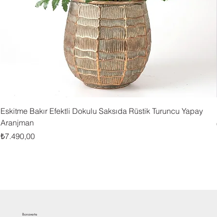
Eskitme Bakır Efektli Dokulu Saksıda Rüstik Turuncu Yapay
Aranjman
Fiyat
₺7.490,00
Bonaverte