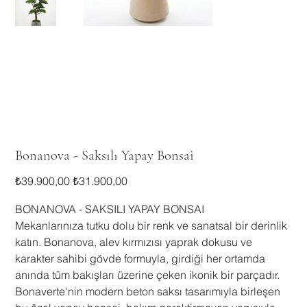
Bonanova - Saksılı Yapay Bonsai
Orijinal
İndirimli
₺39.900,00
₺31.900,00
fiyat
fiyat
BONANOVA - SAKSILI YAPAY BONSAI
​Mekanlarınıza tutku dolu bir renk ve sanatsal bir derinlik
katın. Bonanova, alev kırmızısı yaprak dokusu ve
karakter sahibi gövde formuyla, girdiği her ortamda
anında tüm bakışları üzerine çeken ikonik bir parçadır.
Bonaverte'nin modern beton saksı tasarımıyla birleşen