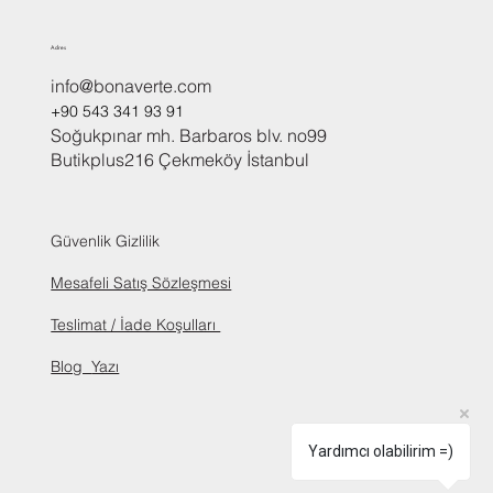
Adres
info@bonaverte.com
+90 543 341 93 91
Soğukpınar mh. Barbaros blv. no99
Butikplus216 Çekmeköy İstanbul
Güvenlik Gizlilik
Mesafeli Satış Sözleşmesi
Teslimat / İade Koşulları
Blog
Yazı
Yardımcı olabilirim =)