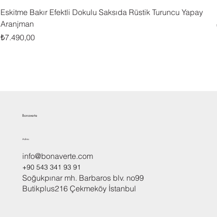
Eskitme Bakır Efektli Dokulu Saksıda Rüstik Turuncu Yapay
Aranjman
Fiyat
₺7.490,00
Bonaverte
Adres
info@bonaverte.com
+90 543 341 93 91
Soğukpınar mh. Barbaros blv. no99
Butikplus216 Çekmeköy İstanbul