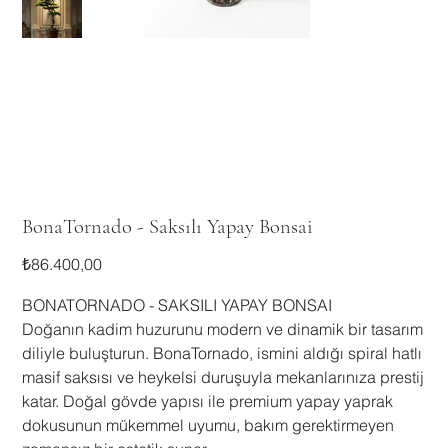
BonaTornado - Saksılı Yapay Bonsai
Fiyat
₺86.400,00
BONATORNADO - SAKSILI YAPAY BONSAI
​Doğanın kadim huzurunu modern ve dinamik bir tasarım
diliyle buluşturun. BonaTornado, ismini aldığı spiral hatlı
masif saksısı ve heykelsi duruşuyla mekanlarınıza prestij
katar. Doğal gövde yapısı ile premium yapay yaprak
dokusunun mükemmel uyumu, bakım gerektirmeyen