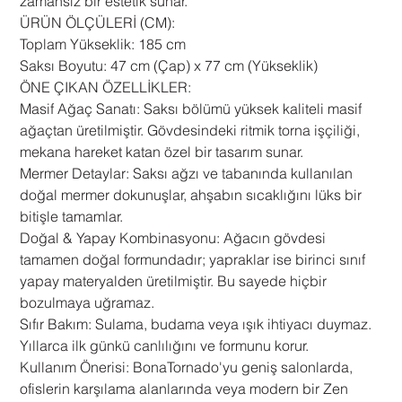
zamansız bir estetik sunar.
​ÜRÜN ÖLÇÜLERİ (CM):
​Toplam Yükseklik: 185 cm
​Saksı Boyutu: 47 cm (Çap) x 77 cm (Yükseklik)
​ÖNE ÇIKAN ÖZELLİKLER:
​Masif Ağaç Sanatı: Saksı bölümü yüksek kaliteli masif
ağaçtan üretilmiştir. Gövdesindeki ritmik torna işçiliği,
mekana hareket katan özel bir tasarım sunar.
​Mermer Detaylar: Saksı ağzı ve tabanında kullanılan
doğal mermer dokunuşlar, ahşabın sıcaklığını lüks bir
bitişle tamamlar.
​Doğal & Yapay Kombinasyonu: Ağacın gövdesi
tamamen doğal formundadır; yapraklar ise birinci sınıf
yapay materyalden üretilmiştir. Bu sayede hiçbir
bozulmaya uğramaz.
​Sıfır Bakım: Sulama, budama veya ışık ihtiyacı duymaz.
Yıllarca ilk günkü canlılığını ve formunu korur.
​Kullanım Önerisi: BonaTornado'yu geniş salonlarda,
ofislerin karşılama alanlarında veya modern bir Zen