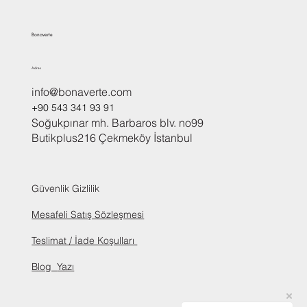
Bonaverte
Adres
info@bonaverte.com
+90 543 341 93 91
Soğukpınar mh. Barbaros blv. no99
Butikplus216 Çekmeköy İstanbul
Güvenlik Gizlilik
Mesafeli Satış Sözleşmesi
Teslimat / İade Koşulları
Blog
Yazı