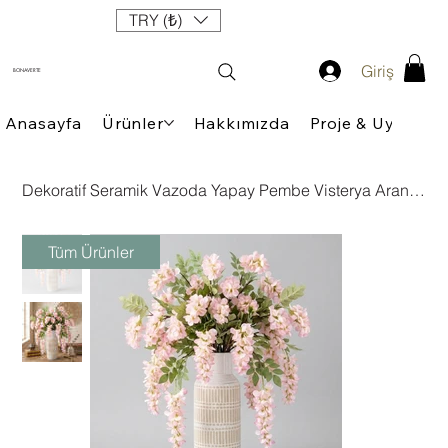
TRY (₺)
Giriş
BONAVERTE
Anasayfa
Ürünler
Hakkımızda
Proje & Uygulam
Dekoratif Seramik Vazoda Yapay Pembe Visterya Aranjmanı - 70 cm Kopyası
Tüm Ürünler