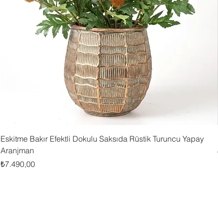
Eskitme Bakır Efektli Dokulu Saksıda Rüstik Turuncu Yapay
Aranjman
Fiyat
₺7.490,00