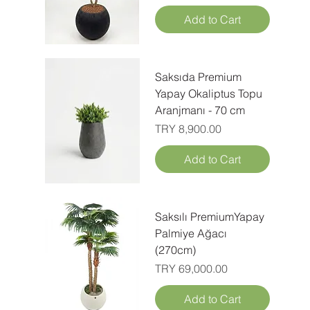
Add to Cart
Saksıda Premium
Yapay Okaliptus Topu
Aranjmanı - 70 cm
Price
TRY 8,900.00
Add to Cart
Saksılı PremiumYapay
Palmiye Ağacı
(270cm)
Price
TRY 69,000.00
Add to Cart