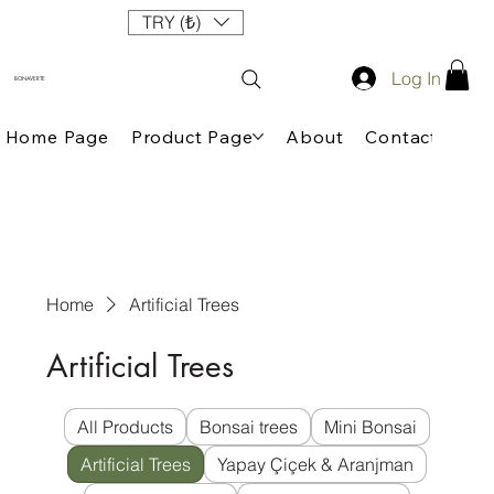
TRY (₺)
Log In
BONAVERTE
Home Page
Product Page
About
Contact
Home
Artificial Trees
Artificial Trees
All Products
Bonsai trees
Mini Bonsai
Artificial Trees
Yapay Çiçek & Aranjman