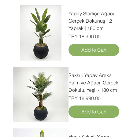
Yapay Starliçe Ağacı –
Gerçek Dokunuş 12
Yaprak | 180 cm
Price
TRY 18,990.00
Add to Cart
Saksılı Yapay Areka
Palmiye Ağacı, Gerçek
Dokulu, Yeşil - 180 cm
Price
TRY 18,990.00
Add to Cart
Hasır Saksılı Yapay