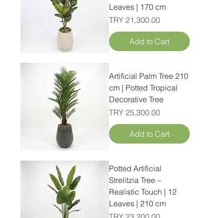
Leaves | 170 cm
Price
TRY 21,300.00
Add to Cart
Artificial Palm Tree 210
cm | Potted Tropical
Decorative Tree
Price
TRY 25,300.00
Add to Cart
Potted Artificial
Strelitzia Tree –
Realistic Touch | 12
Leaves | 210 cm
Price
TRY 23,200.00