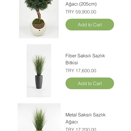
Ağacı (205cm)
Price
TRY 59,900.00
Add to Cart
Fiber Saksılı Sazlık
Bitkisi
Price
TRY 17,600.00
Add to Cart
Metal Saksılı Sazlık
Ağacı
Price
TRY 17,200.00