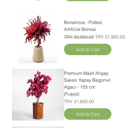
Bonanova - Potted
Artificial Bonsai
Regular Price
Sale Price
TRY 39,900.00
TRY 31,900.00
Add to Cart
Premium Masif Ahşap
Saksılı Yapay Begonvil
Ağacı - 155 cm
(Fuşya)
Price
TRY 31,800.00
Add to Cart