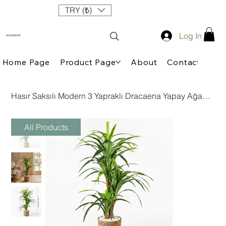
TRY (₺)
Log In
BONAVERTE
Home Page
Product Page
About
Contact
Hasır Saksılı Modern 3 Yapraklı Dracaena Yapay Ağaç (180 cm)
All Products