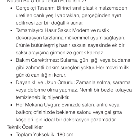
Neden Bu Ürünü Tercih Etmelisiniz?
Gerçekçi Tasarım: Birinci sınıf plastik malzemeden
üretilen canlı yeşil yaprakları, gerçeğinden ayırt
edilmesi zor bir doğallık sunar.
Tamamlayıcı Hasır Saksı: Modern ve rustik
dekorasyon tarzlarına mükemmel uyum sağlayan,
ürünle bütünleşmiş hasır saksısı sayesinde ek bir
saksı arayışına girmenize gerek kalmaz.
Bakım Gerektirmez: Sulama, gün ışığı veya budama
gibi zahmetli bakım süreçleri yoktur. Her mevsim ilk
günkü canlılığını korur.
Dayanıklı ve Uzun Ömürlü: Zamanla solma, sararma
veya deforme olma yapmaz. Nemli bir bezle kolayca
temizlenebilir, hijyeniktir.
Her Mekana Uygun: Evinizde salon, antre veya
balkon; ofisinizde bekleme salonu veya çalışma
köşeleri için ideal bir dekorasyon çözümüdür.
Teknik Özellikler
Toplam Yükseklik: 180 cm