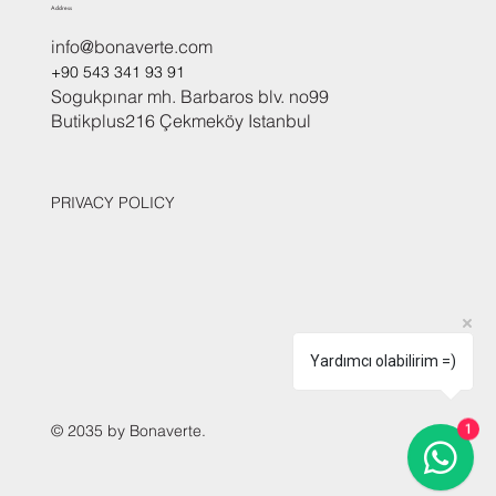
Address
info@bonaverte.com
+90 543 341 93 91
Sogukpınar mh. Barbaros blv. no99
Butikplus216 Çekmeköy Istanbul
PRIVACY POLICY
Yardımcı olabilirim =)
© 2035 by Bonaverte.
1