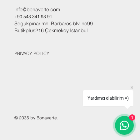
info@bonaverte.com
+90 543 341 93 91
Sogukpınar mh. Barbaros blv. no99
Butikplus216 Çekmeköy Istanbul
PRIVACY POLICY
Yardımcı olabilirim =)
© 2035 by Bonaverte.
1