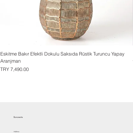
Eskitme Bakır Efektli Dokulu Saksıda Rüstik Turuncu Yapay
Aranjman
Price
TRY 7,490.00
Bonaverte
Address