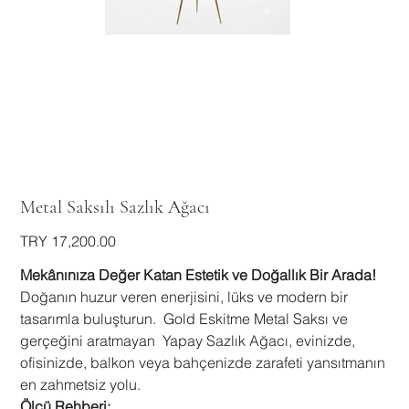
Metal Saksılı Sazlık Ağacı
Price
TRY 17,200.00
Mekânınıza Değer Katan Estetik ve Doğallık Bir Arada!
Doğanın huzur veren enerjisini, lüks ve modern bir
tasarımla buluşturun. Gold Eskitme Metal Saksı ve
gerçeğini aratmayan Yapay Sazlık Ağacı, evinizde,
ofisinizde, balkon veya bahçenizde zarafeti yansıtmanın
en zahmetsiz yolu.
Ölçü Rehberi: