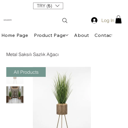
TRY (₺)
Log In
BONAVERTE
Home Page
Product Page
About
Contact
Metal Saksılı Sazlık Ağacı
All Products