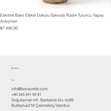
Eskitme Bakır Efektli Dokulu Saksıda Rüstik Turuncu Yapay
Aranjman
Fiyat
₺7.490,00
Bonaverte
Adres
info@bonaverte.com
+90 543 341 93 91
Soğukpınar mh. Barbaros blv. no99
Butikplus216 Çekmeköy İstanbul