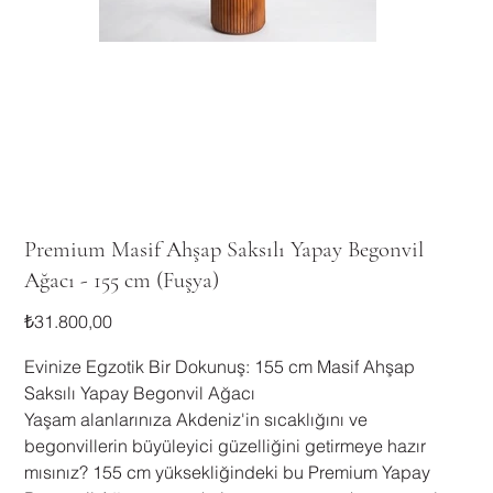
Premium Masif Ahşap Saksılı Yapay Begonvil
Ağacı - 155 cm (Fuşya)
Fiyat
₺31.800,00
Evinize Egzotik Bir Dokunuş: 155 cm Masif Ahşap
Saksılı Yapay Begonvil Ağacı
Yaşam alanlarınıza Akdeniz'in sıcaklığını ve
begonvillerin büyüleyici güzelliğini getirmeye hazır
mısınız? 155 cm yüksekliğindeki bu Premium Yapay