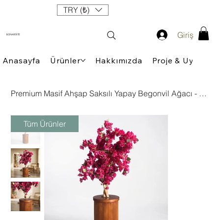
TRY (₺)
Giriş
BONAVERTE
Anasayfa
Ürünler
Hakkımızda
Proje & Uygulam
Premium Masif Ahşap Saksılı Yapay Begonvil Ağacı - 155 cm (Fuşya)
Tüm Ürünler